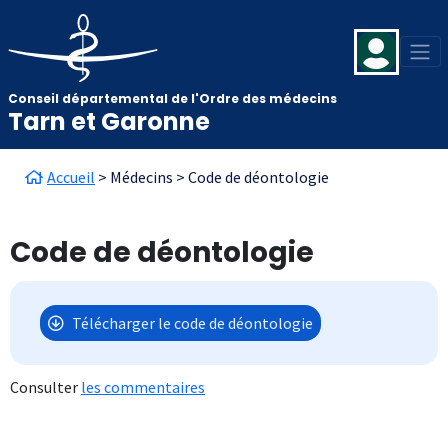
Aller au contenu principal
Panneau de gestion des cookies
Conseil départemental de l'Ordre des médecins
Tarn et Garonne
Fil d'Ariane
Accueil
Médecins
Code de déontologie
Code de déontologie
Télécharger le code de déontologie
Consulter
les commentaires