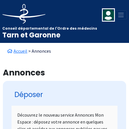
Aller au contenu principal
Panneau de gestion des cookies
Conseil départemental de l'Ordre des médecins
Tarn et Garonne
Fil d'Ariane
Accueil
Annonces
Annonces
Déposer
Ligne 1 colonne
Colonne 1
Texte long
Découvrez le nouveau service Annonces Mon
Espace : déposez votre annonce en quelques
clics et accédez aux annonces publiées par vos