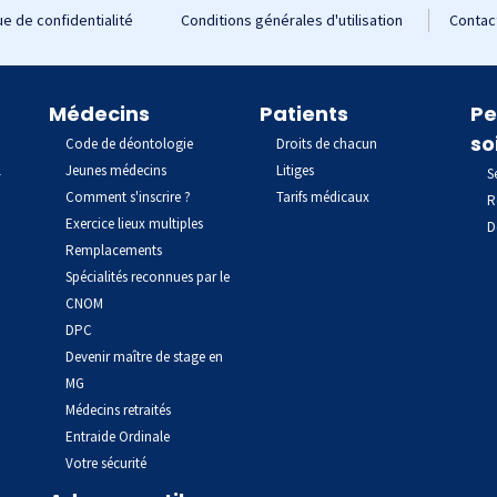
ue de confidentialité
Conditions générales d'utilisation
Contac
Médecins
Patients
Pe
so
Code de déontologie
Droits de chacun
l
Jeunes médecins
Litiges
S
Comment s'inscrire ?
Tarifs médicaux
R
Exercice lieux multiples
D
Remplacements
Spécialités reconnues par le
CNOM
DPC
Devenir maître de stage en
MG
Médecins retraités
Entraide Ordinale
Votre sécurité