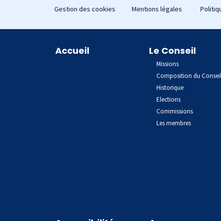
Gestion des cookies
Mentions légales
Politiq
Plan du site
Accueil
Le Conseil
Missions
Composition du Consei
Historique
Elections
Commissions
Les membres