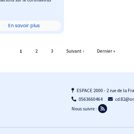
En savoir plus
Page courante
Page
Page
Page suivante
Dernière page
1
2
3
Suivant ›
Dernier »
ESPACE 2000 - 2 rue de la 
0563660464
cd.82@or
Nous suivre :