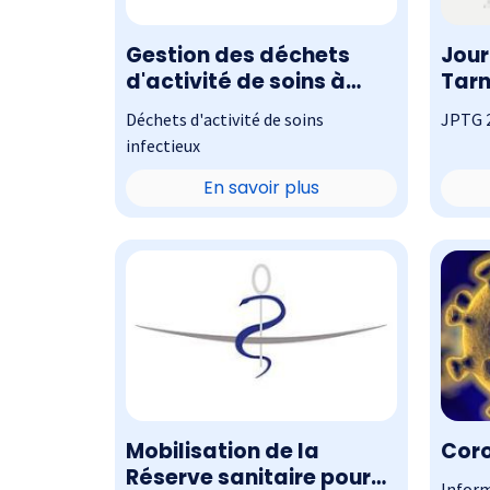
Gestion des déchets
Jour
d'activité de soins à
Tar
risques infectieux ou
Déchets d'activité de soins
JPTG 2
assimilés
infectieux
En savoir plus
Mobilisation de la
Coro
Réserve sanitaire pour
Inform