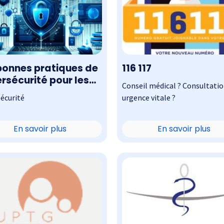
bonnes pratiques de
116 117
rsécurité pour les
Conseil médical ? Consultatio
cins libéraux
écurité
urgence vitale ?
En savoir plus
En savoir plus