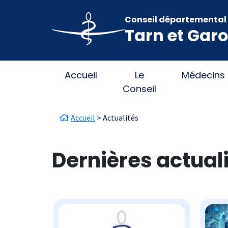
Aller au contenu principal
Panneau de gestion des cookies
Conseil départemental 
Tarn et Gar
Main navigation
Accueil
Le
Médecins
Conseil
Fil d'Ariane
Accueil
Actualités
Dernières actual